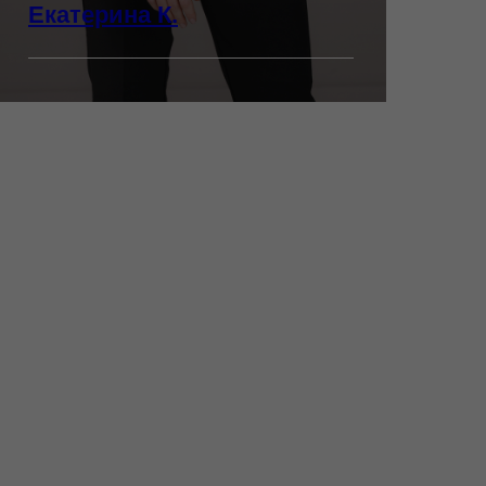
Екатерина К.
стрижки
все виды окрашиваний — от
простых до самых сложных
классические виды
мелирования, также модные
техники: air-touch,шатуш,
балаяж, омбре
укладки, уходы для волос
ПОДРОБНЕЕ