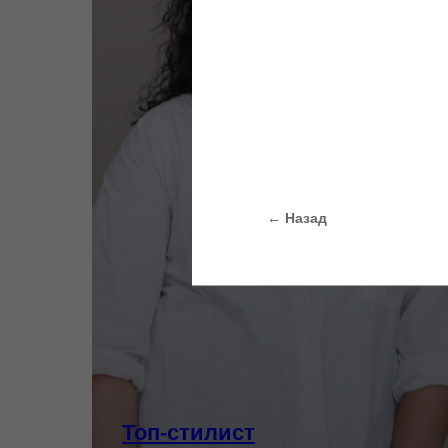
← Назад
Топ-стилист