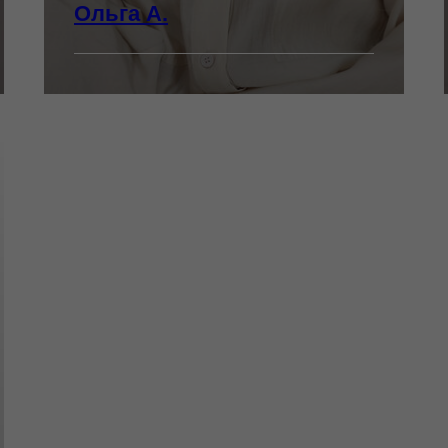
Ольга А.
Стаж:
Специализация:
все виды окрашивания волос
(шатуш, балаяж, airtouch,
мелирование)
декапаж (смывка)
уходы для волос /
восстановление волос
стильные укладки на браш
мужские, женские и детские
стрижки