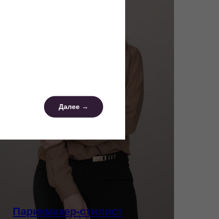
Далее →
Парикмахер-стилист