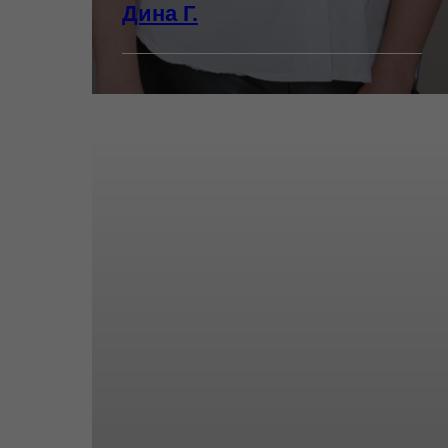
Дина Г.
Стаж:
актуальные коммерческие
мужские, женские и детские
стрижки
современные техники
окрашивания airtouch, шатуш,
балаяж и мелирование
выход из черного
окрашивание в один тон
разрабатывает уникальные
программы по
восстановлению волос