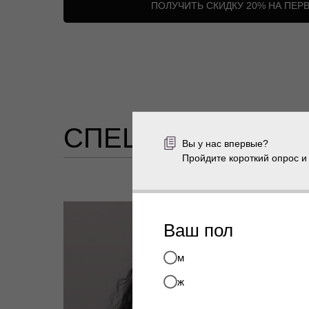
ПОЛУЧИТЬ СКИДКУ 20% НА ПЕР
СПЕЦИАЛИСТЫ
Вы у нас впервые?
Пройдите короткий опрос и
Ваш пол
м
ж