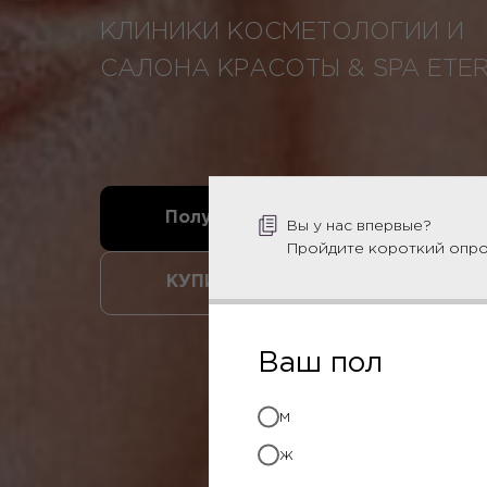
КЛИНИКИ КОСМЕТОЛОГИИ И
САЛОНА КРАСОТЫ & SPA ETER
Получить скидку 20% на первый 
Вы у нас впервые?
Пройдите короткий опро
КУПИТЬ СЕРТИФИКАТ
Ваш пол
м
ж