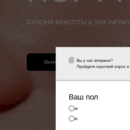
САЛОНА КРАСОТЫ & SPA INFINI
Вы у нас впервые?
Получить скидку 20% на первый визит
Пройдите короткий опрос и
Ваш пол
м
ж