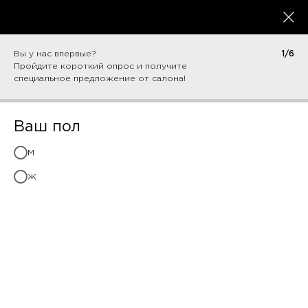
Вы у нас впервые?
1/6
Пройдите короткий опрос и получите
специальное предложение от салона!
/
/
Главная
Специалисты
Анна Я.
Ваш пол
м
ж