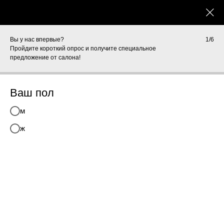
Вы у нас впервые?
1/6
Пройдите короткий опрос и получите специальное
предложение от салона!
Главная
/
Спа и массаж
/
СПА для женщин
Ваш пол
м
ж