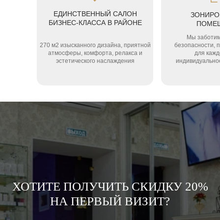
ЕДИНСТВЕННЫЙ САЛОН
ЗОНИРО
БИЗНЕС-КЛАССА В РАЙОНЕ
ПОМЕ
Мы заботим
270 м2 изысканного дизайна, приятной
безопасности, 
атмосферы, комфорта, релакса и
для кажд
эстетического наслаждения
индивидуально
ХОТИТЕ ПОЛУЧИТЬ СКИДКУ 20%
НА ПЕРВЫЙ ВИЗИТ?