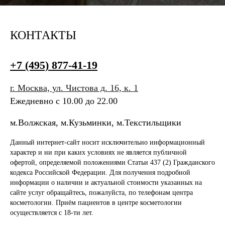
Сайт использует cookie-файлы, чтобы
сделать ваше пребывание на нём
максимально удобным. Ознакомьтесь
с
политикой конфиденциальности
и
КОНТАКТЫ
пользовательским соглашением
+7 (495) 877-41-19
Принять
г. Москва, ул. Чистова д. 16, к. 1
Ежедневно с 10.00 до 22.00
м.Волжская, м.Кузьминки, м.Текстильщики
Данный интернет-сайт носит исключительно информационный
характер и ни при каких условиях не является публичной
офертой, определяемой положениями Статьи 437 (2) Гражданского
кодекса Российской Федерации. Для получения подробной
информации о наличии и актуальной стоимости указанных на
сайте услуг обращайтесь, пожалуйста, по телефонам центра
косметологии. Приём пациентов в центре косметологии
осуществляется с 18-ти лет.