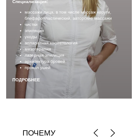
Специализация:
массажи лица, в том числе массаж коруги,
блефаропластический, авторские массажи
чистки
эпиляция
уходы
аппаратная косметология
мезотерапия
лазерная эпиляция
архитектура бровей
прокол ушей
ПОДРОБНЕЕ
ПОЧЕМУ