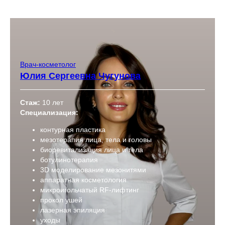
Врач-косметолог
Юлия Сергеевна Чугунова
Стаж:
10 лет
Специализация:
контурная пластика
мезотерапия лица, тела и головы
биоревитализация лица и тела
ботулинотерапия
3D моделирование мезонитями
аппаратная косметология
микроигольчатый RF-лифтинг
прокол ушей
лазерная эпиляция
уходы