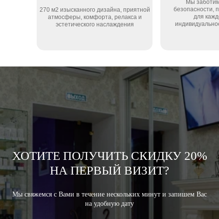
Мы заботим
безопасности, 
270 м2 изысканного дизайна, приятной
для кажд
атмосферы, комфорта, релакса и
индивидуально
эстетического наслаждения
ХОТИТЕ ПОЛУЧИТЬ СКИДКУ 20%
НА ПЕРВЫЙ ВИЗИТ?
Мы свяжемся с Вами в течение нескольких минут и запишем Вас
на удобную дату