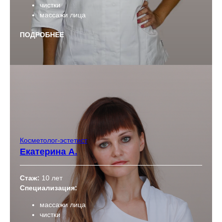
чистки
массажи лица
ПОДРОБНЕЕ
Косметолог-эстетист
Екатерина А.
Стаж:
10 лет
Специализация:
массажи лица
чистки