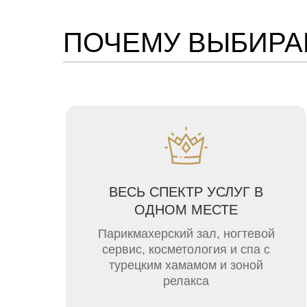
головы
биоревитализация лица и
ПОЧЕМУ ВЫБИРА
тела
ботулинотерапия
3D моделирование
мезонитями
аппаратная косметология
микроигольчатый RF-лифтинг
прокол ушей
лазерная эпиляция
ВЕСЬ СПЕКТР УСЛУГ В
уходы
ОДНОМ МЕСТЕ
чистки
Парикмахерский зал, ногтевой
массажи лица
сервис, косметология и спа с
турецким хамамом и зоной
релакса
ПОДРОБНЕЕ