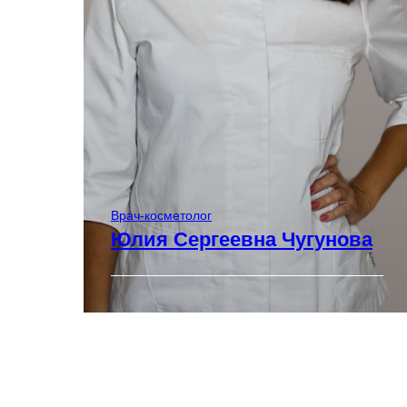
Врач-косметолог
Юлия Сергеевна Чугунова
Стаж:
контурная пластика
мезотерапия лица, тела и