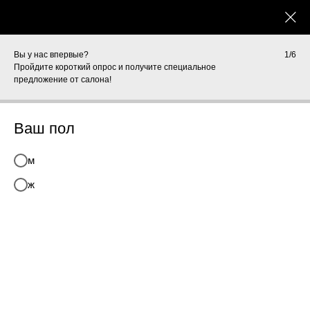
Вы у нас впервые?
1/6
Пройдите короткий опрос и получите специальное
предложение от салона!
Главная
/
Специалисты
/
Ольга А.
Ваш пол
м
ж